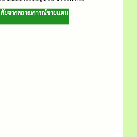
สพภัยจากสถาณการณ์ชายแดน