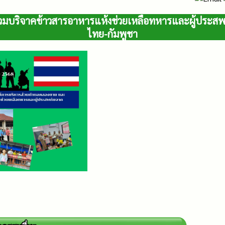
มบริจาคข้าวสารอาหารแห้งช่วยเหลือทหารและผู้ประ
ไทย-กัมพูชา