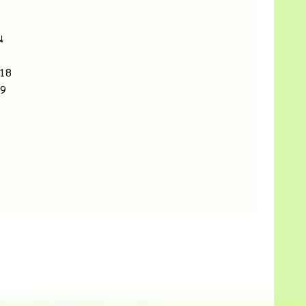
น
9
 18
69