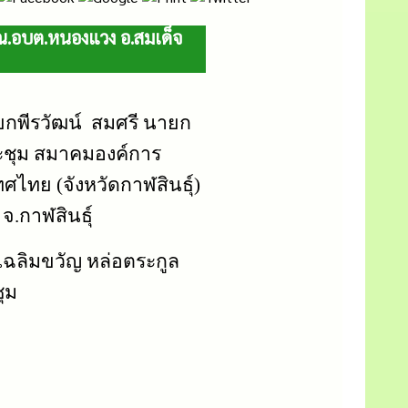
ณ.อบต.หนองแวง อ.สมเด็จ
ยกพีรวัฒน์ สมศรี นายก
ะชุม สมาคมองค์การ
ไทย (จังหวัดกาฬสินธุ์)
.กาฬสินธุ์
ฉลิมขวัญ หล่อตระกูล
ุม