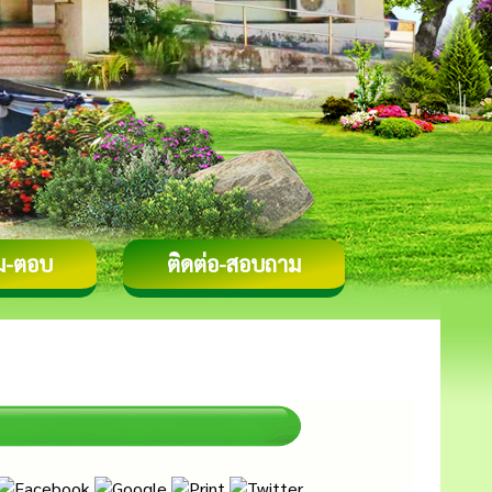
ม-ตอบ
ติดต่อ-สอบถาม